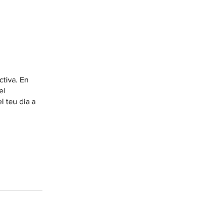
ctiva. En
el
l teu dia a