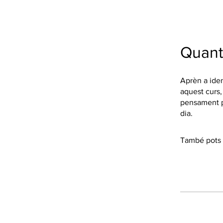
Quant
Aprèn a iden
aquest curs,
pensament pe
dia.
També pots u