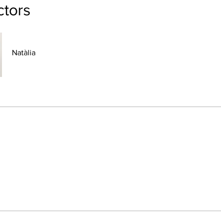
ctors
Natàlia